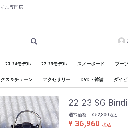
タイル専門店
23-24モデル
22-23モデル
スノーボード
ブー
スノーボード
アルペン
ハード
カービングフリースタイル
ックス＆チューン
アクセサリー
DVD・雑誌
ダイビ
22-23 SG Bind
通常価格：
¥ 52,800
税込
¥ 36,960
税込